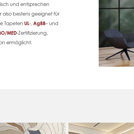
gisch und entsprechen
r also bestens geeignet für
ie Tapeten
UL
-,
AgBB
– und
MO/MED
-Zertifizierung,
on ermöglicht.