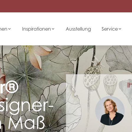
men
Inspirationen
Ausstellung
Service
r®
I
signer-
h Maß