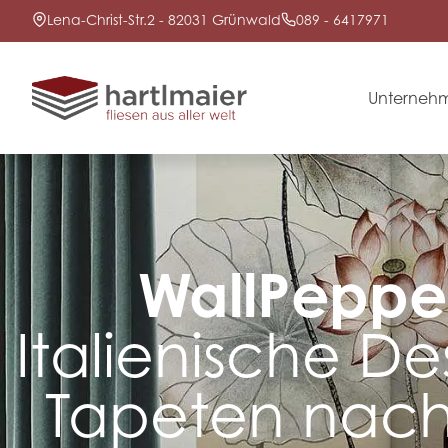
Lena-Christ-Str.2 - 82031 Grünwald
089 - 6417971
Unterneh
WallPeppe
Italienische De
Tapeten nac