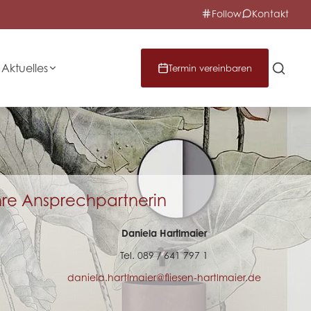
Follow
Kontakt
Aktuelles
Termin vereinbaren
hre Ansprechpartnerin
Daniela Hartlmaier
Tel. 089 / 641 797 1
daniela.hartlmaier@fliesen-hartlmaier.de