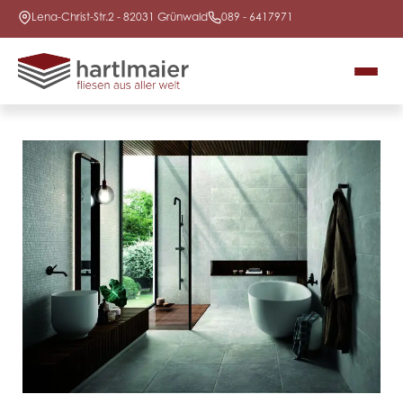
Lena-Christ-Str.2 - 82031 Grünwald
089 - 6417971